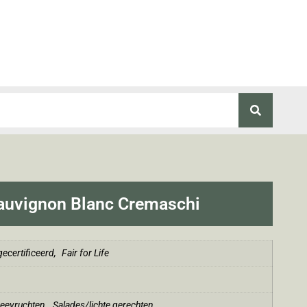
Sauvignon Blanc Cremaschi
ecertificeerd
,
Fair for Life
zeevruchten
,
Salades/lichte gerechten