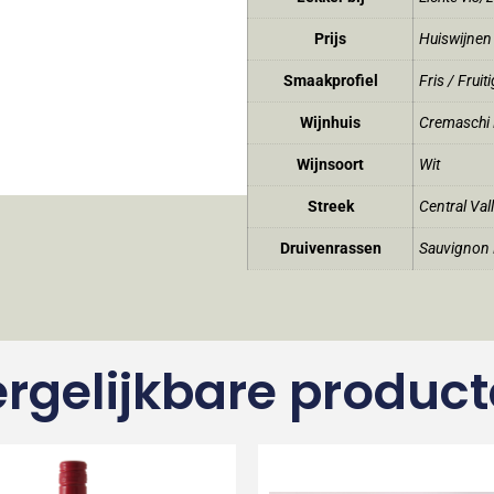
Prijs
Huiswijnen
Smaakprofiel
Fris / Fruiti
Wijnhuis
Cremaschi F
Wijnsoort
Wit
Streek
Central Val
Druivenrassen
Sauvignon 
rgelijkbare produc