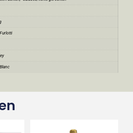
g
urlotti
ley
Blanc
ten