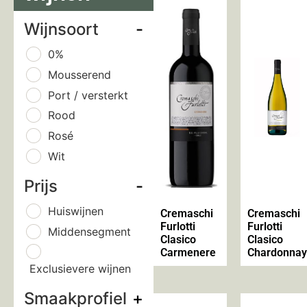
Wijnsoort
-
0%
Mousserend
Port / versterkt
Rood
Rosé
Wit
Prijs
-
Huiswijnen
Cremaschi
Cremaschi
Furlotti
Furlotti
Middensegment
Clasico
Clasico
Carmenere
Chardonnay
Exclusievere wijnen
Smaakprofiel
+