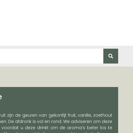
e
t zijn de geuren van gekonfijt fruit, vanille, zoethout
nnen. De afdronk is vol en rond. We adviseren om deze
’ voordat u deze drinkt om de aroma’s beter los te