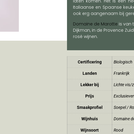
laten komen. Het is een heer
Italiaanse en Spaanse keuk
ook erg aangenaam bij gere
Domaine de Marotte
is van 
Dijkman, in de Provence Zuid-
rosé wijnen.
Certificering
Biologisch
Landen
Frankrijk
Lekker bij
Lichte vis/
Prijs
Exclusiever
Smaakprofiel
Soepel / R
Wijnhuis
Domaine de
Wijnsoort
Rood