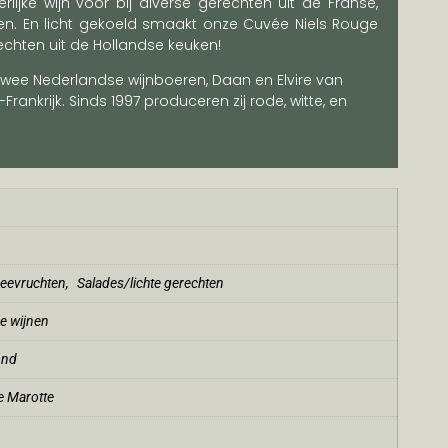
lijke wijn voor bij diverse gerechten uit de Franse,
en. En licht gekoeld smaakt onze Cuvée Niels Rouge
chten uit de Hollandse keuken!
twee Nederlandse wijnboeren, Daan en Elvire van
Frankrijk. Sinds 1997 produceren zij rode, witte, en
zeevruchten
,
Salades/lichte gerechten
e wijnen
ond
 Marotte