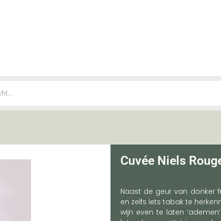
Cuvée Niels Roug
Naast de geur van donker frui
en zelfs iets tabak te herke
wijn even te laten ‘ademen