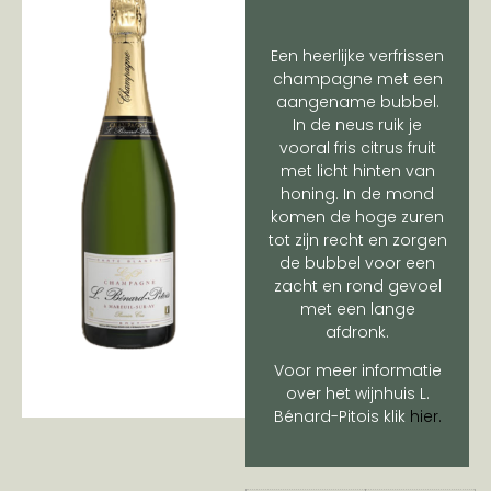
Een heerlijke verfrissen
champagne met een
aangename bubbel.
In de neus ruik je
vooral fris citrus fruit
met licht hinten van
honing. In de mond
komen de hoge zuren
tot zijn recht en zorgen
de bubbel voor een
zacht en rond gevoel
met een lange
afdronk.
Voor meer informatie
over het wijnhuis L.
Bénard-Pitois klik
hier.