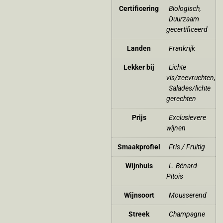
Certificering
Biologisch
,
Duurzaam
gecertificeerd
Landen
Frankrijk
Lekker bij
Lichte
vis/zeevruchten
,
Salades/lichte
gerechten
Prijs
Exclusievere
wijnen
Smaakprofiel
Fris / Fruitig
Wijnhuis
L. Bénard-
Pitois
Wijnsoort
Mousserend
Streek
Champagne