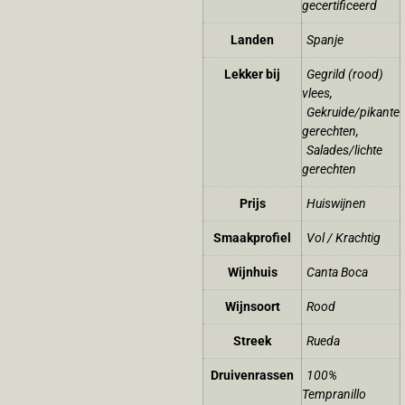
gecertificeerd
Landen
Spanje
Lekker bij
Gegrild (rood)
vlees
,
Gekruide/pikante
gerechten
,
Salades/lichte
gerechten
Prijs
Huiswijnen
Smaakprofiel
Vol / Krachtig
Wijnhuis
Canta Boca
Wijnsoort
Rood
Streek
Rueda
Druivenrassen
100%
Tempranillo