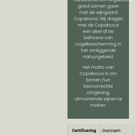
goed samen gaan
met de wijngaard
Copaboca. Wij dragen
met de Copaboca
een deel af ter
behoeve van
vogelbescherming in
het omliggende
natuurgebied.
Het motto van
Copaboca is om
binnen hun
bevoorrechte
omgeving,
uitmuntende wijnen te
maken.
Certificering
Duurzaam