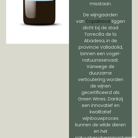
misstaan.
De wijngaarden
van
Copaboca
liggen
dicht bij de stad
Torrecilla de la
Abadesa, in de
provincie Valladolid,
binnen een vogel-
natuurreservaat.
Vanwege de
duurzame
verticutering worden
de wijnen
gecertificeerd als
Green Wines. Dankzij
een innovatief en
kwalitatief
wijnbouwproces
kunnen de wilde dieren
en het
natuurbeschermingsbeleid