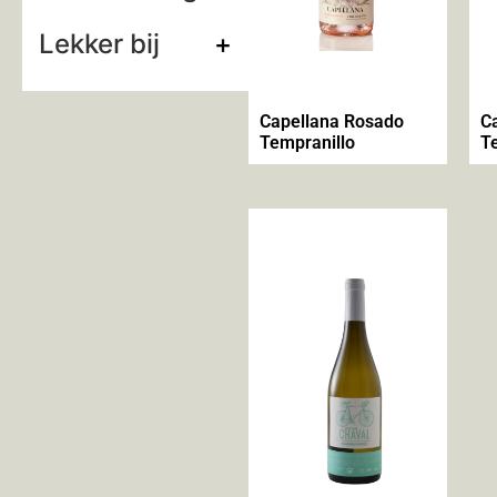
Lekker bij
+
Capellana Rosado
C
Tempranillo
T