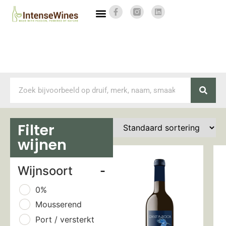
Filter
wijnen
Wijnsoort
-
0%
Mousserend
Port / versterkt