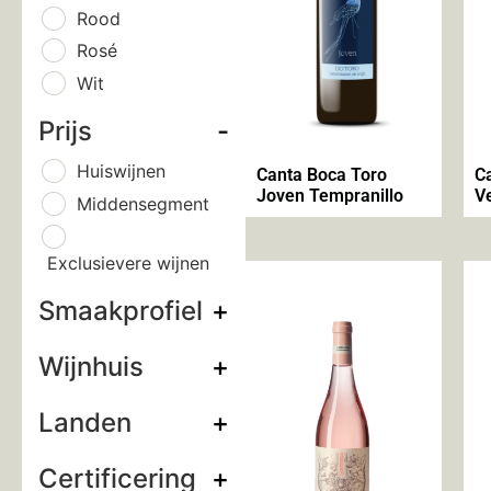
Rood
Rosé
Wit
Prijs
-
Huiswijnen
Canta Boca Toro
C
Joven Tempranillo
V
Middensegment
Exclusievere wijnen
Smaakprofiel
+
Wijnhuis
+
Landen
+
Certificering
+