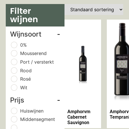
Filter
wijnen
Wijnsoort
-
0%
Mousserend
Port / versterkt
Rood
Rosé
Wit
Prijs
-
Huiswijnen
Amphorvm
Amphor
Cabernet
Temprani
Middensegment
Sauvignon