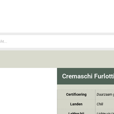
Cremaschi Furlott
Certificering
Duurzaam g
Landen
Chili
Lekker bij
Lichte vis/