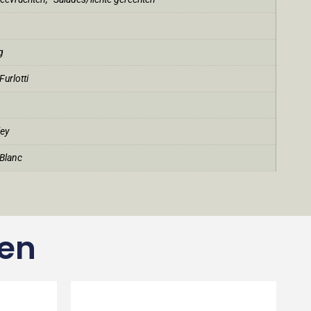
g
urlotti
ley
Blanc
ten