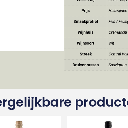
Prijs
Huiswijnen
Smaakprofiel
Fris / Fruiti
Wijnhuis
Cremaschi F
Wijnsoort
Wit
Streek
Central Val
Druivenrassen
Sauvignon 
rgelijkbare produc