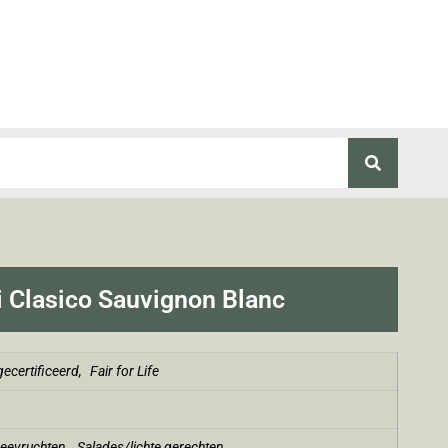
i Clasico Sauvignon Blanc
ecertificeerd
,
Fair for Life
zeevruchten
,
Salades/lichte gerechten