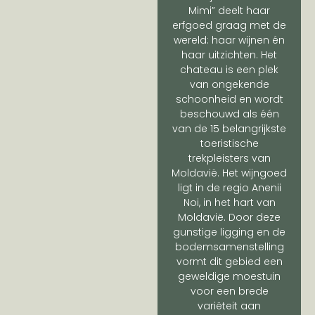
Mimi” deelt haar
erfgoed graag met de
wereld: haar wijnen én
haar uitzichten. Het
chateau is een plek
van ongekende
schoonheid en wordt
beschouwd als één
van de 15 belangrijkste
toeristische
trekpleisters van
Moldavië. Het wijngoed
ligt in de regio Anenii
Noi, in het hart van
Moldavië. Door deze
gunstige ligging en de
bodemsamenstelling
vormt dit gebied een
geweldige moestuin
voor een brede
variëteit aan