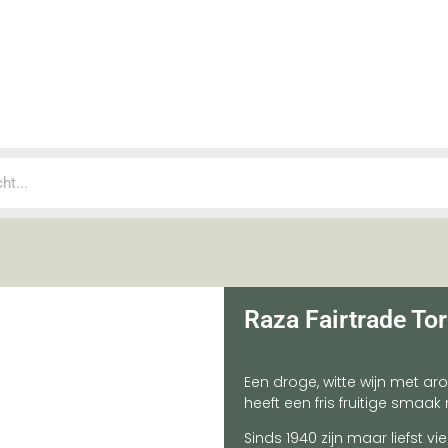
Raza Fairtrade To
Een droge, witte wijn met a
heeft een fris fruitige smaak
Sinds 1940 zijn maar liefst 