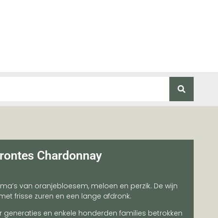
rrontes Chardonnay
roma’s van oranjebloesem, meloen en perzik. De wijn
 met frisse zuren en een lange afdronk.
vier generaties en enkele honderden families betrokken