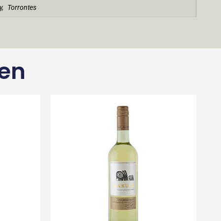
y
,
Torrontes
ten