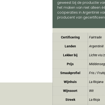
geweest bij de productie va
het maken van niet alleen é
coöperaties in Argentinië v
producent van gecertificeerd
Certificering
Fairtrade
Landen
Argentinië
Lekker bij
Lichte vis/
Prijs
Middense
Smaakprofiel
Fris / Fruiti
Wijnhuis
La Riojana
Wijnsoort
Wit
Streek
La Rioja