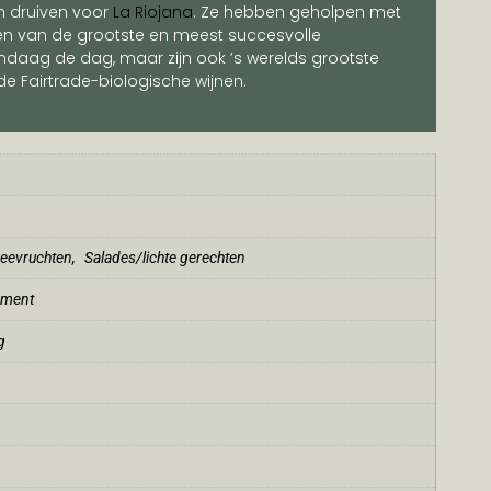
n druiven voor
La Riojana
. Ze hebben geholpen met
én van de grootste en meest succesvolle
andaag de dag, maar zijn ook ’s werelds grootste
e Fairtrade-biologische wijnen.
zeevruchten
,
Salades/lichte gerechten
gment
g