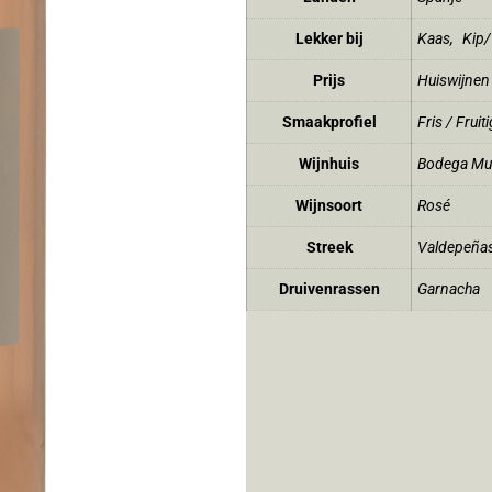
Lekker bij
Kaas
,
Kip/
Prijs
Huiswijnen
Smaakprofiel
Fris / Fruiti
Wijnhuis
Bodega Mu
Wijnsoort
Rosé
Streek
Valdepeña
Druivenrassen
Garnacha