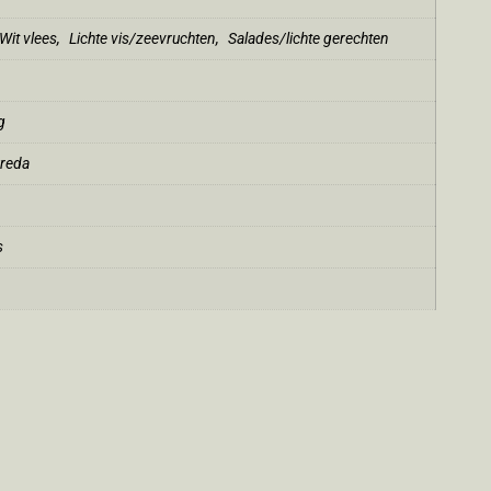
Wit vlees
,
Lichte vis/zeevruchten
,
Salades/lichte gerechten
g
reda
s