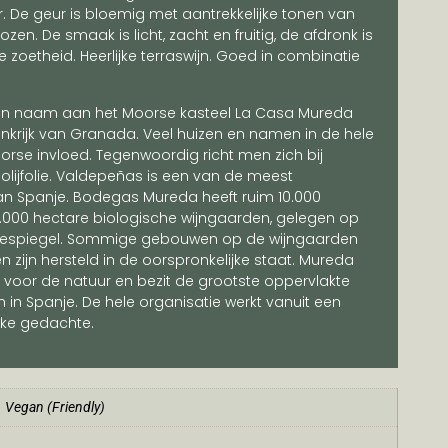
r. De geur is bloemig met aantrekkelijke tonen van
en. De smaak is licht, zacht en fruitig, de afdronk is
e zoetheid. Heerlijke terraswijn. Goed in combinatie
ijn naam aan het Moorse kasteel La Casa Mureda
inkrijk van Granada. Veel huizen en namen in de hele
orse invloed. Tegenwoordig richt men zich bij
lijfolie. Valdepeñas is een van de meest
an Spanje. Bodegas Mureda heeft ruim 10.000
.000 hectare biologische wijngaarden, gelegen op
eespiegel. Sommige gebouwen op de wijngaarden
n zijn hersteld in de oorspronkelijke staat. Mureda
 voor de natuur en bezit de grootste oppervlakte
in Spanje. De hele organisatie werkt vanuit een
jke gedachte.
Vegan (Friendly)