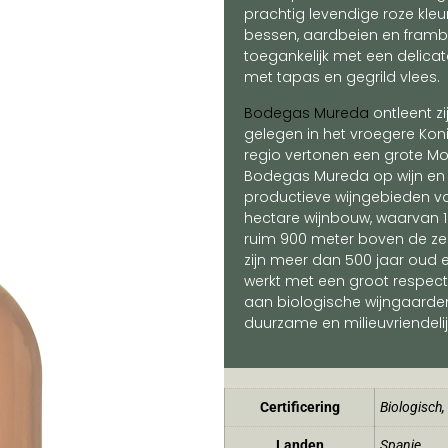
prachtig levendige roze kleu
bessen, aardbeien en framboz
toegankelijk met een delicat
met tapas en gegrild vlees.
Bodegas Mureda
ontleent z
gelegen in het vroegere Kon
regio vertonen een grote Mo
Bodegas Mureda op wijn en o
productieve wijngebieden v
hectare wijnbouw, waarvan 1
ruim 900 meter boven de z
zijn meer dan 500 jaar oud e
werkt met een groot respect
aan biologische wijngaarden 
duurzame en milieuvriendeli
Certificering
Biologisch
,
Landen
Spanje