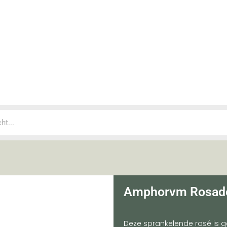
Amphorvm Rosad
Deze sprankelende rosé is 