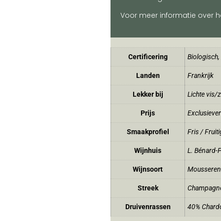
Voor meer informatie over het
Certificering
Biologisch
,
Landen
Frankrijk
Lekker bij
Lichte vis/
Prijs
Exclusiever
Smaakprofiel
Fris / Fruiti
Wijnhuis
L. Bénard-P
Wijnsoort
Moussere
Streek
Champagn
Druivenrassen
40% Chard