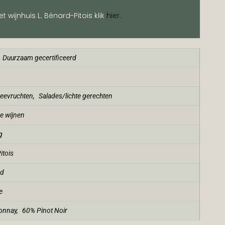
 wijnhuis L. Bénard-Pitois klik
hier.
Duurzaam gecertificeerd
zeevruchten
,
Salades/lichte gerechten
e wijnen
g
itois
nd
e
onnay
,
60% Pinot Noir