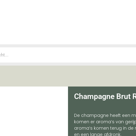
Champagne Brut 
De champagne heeft een moo
komen er aroma’s van gerijp
aroma’s komen terug in de
en een lange afdronk.