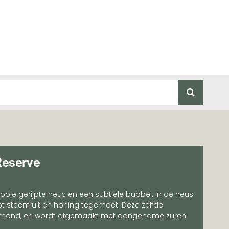
Reserve
ie gerijpte neus en een subtiele bubbel. In de neus
t steenfruit en honing tegemoet. Deze zelfde
 mond, en wordt afgemaakt met aangename zuren