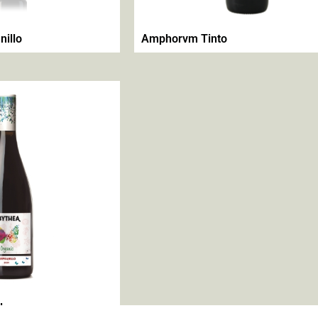
illo
Amphorvm Tinto
lo