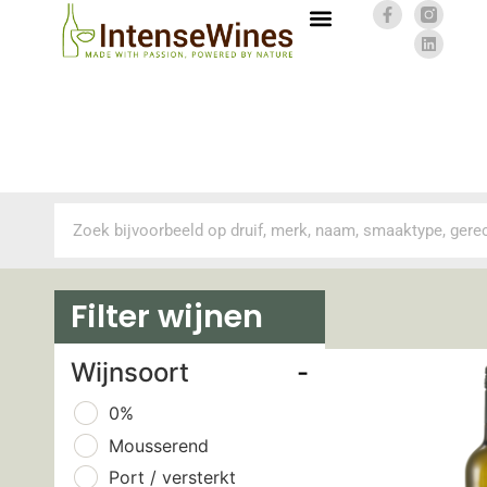
Filter wijnen
Wijnsoort
-
0%
Mousserend
Port / versterkt