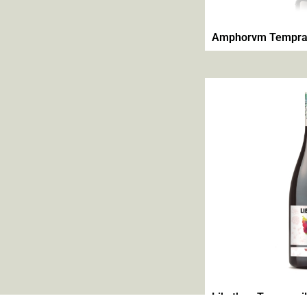
Amphorvm Tempran
Libythea Trempanil