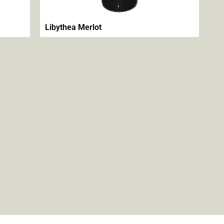
Libythea Merlot