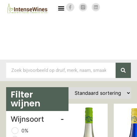
Filter
wijnen
Wijnsoort
-
0%