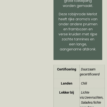
grote toewijding
worden gemaakt.
Deze robijnrode Merlot
heeft rijke aroma’s van
onder andere pruimen
en frambozen en
verse kruiden met rijpe
zachte tannines en
een lange,
aangename afdronk.
Certificering
Duurzaam
gecertificeerd
Landen
Chili
Lekker bij
Lichte
vis/zeevruchten
,
Salades/lichte