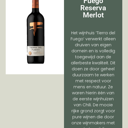
Fuego
Reserva
Merlot
Het wijnhuis ‘Tierra del
Fuego’ verwerkt alleen
druiven van eigen
domein en is volledig
toegewijd aan de
allerbeste kwaliteit. Dit
doen ze door geheel
duurzaam te werken
met respect voor
mens en natuur. Ze
waren hierin één van
de eerste wijnhuizen
van Chili. De mooie
rijke grond zorgt voor
pure wijnen die door
onze wijnmakers met