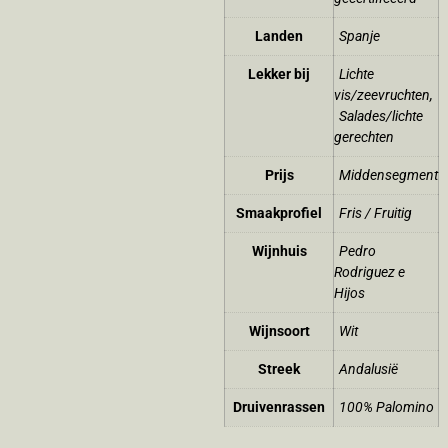
Landen
Spanje
Lekker bij
Lichte
vis/zeevruchten
,
Salades/lichte
gerechten
Prijs
Middensegment
Smaakprofiel
Fris / Fruitig
Wijnhuis
Pedro
Rodriguez e
Hijos
Wijnsoort
Wit
Streek
Andalusië
Druivenrassen
100% Palomino