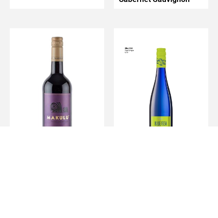
Makulu Shiraz
Blue Fish Pinot Grigio