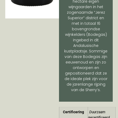
hectare eigen
wijngaarden in het
zogenaamde “Jerez
Superior” district en
met in totaal 16
bovengrondse
wijnkelders (Bodegas)
ingebed in dit
Andalusische
kustplaatsje. Sommige
van deze Bodegas zijn
eeuwenoud en zijn zo
ontworpen en
gepositioneerd dat ze
de ideale plek zijn voor
de jarenlange rijping
van de Sherry’s.
Certificering
Duurzaam
gecertificeerd