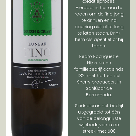
oxidatieproces.
Hierdoor is het aan te
raden om de fino jong
te drinken en na
opening niet al te lang
te laten staan. Drink
hem als aperitief of bij
tapas.
Pedro Rodriguez e
Hijos is een
familiebedrijf dat sinds
1821 met hart en ziel
Sherry produceert in
Sanlúcar de
Barrameda.
Sindsdien is het bedrijf
uitgegroeid tot één
van de belangrijkste
wijnbedrijven in de
streek, met 500