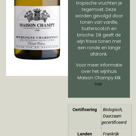
tropische vruchten je
tegemoet. Deze
worden gevolgd door
tonen van vanille,
butterscotch en
brioche. Dit geeft de
wijn frisse tonen met
een ronde en lange
afdronk.
Voor meer informatie
over het wijnhuis
Maison Champy klik
hier
.
Certificering
Biologisch
,
Duurzaam
gecertificeerd
Landen
Frankrijk