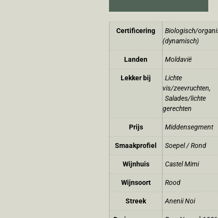
Certificering
Biologisch/organi
(dynamisch)
Landen
Moldavië
Lekker bij
Lichte
vis/zeevruchten
,
Salades/lichte
gerechten
Prijs
Middensegment
Smaakprofiel
Soepel / Rond
Wijnhuis
Castel Mimi
Wijnsoort
Rood
Streek
Anenii Noi