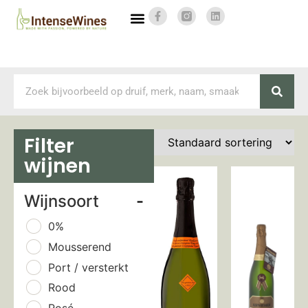
Filter
wijnen
Wijnsoort
-
0%
Mousserend
Port / versterkt
Rood
Rosé