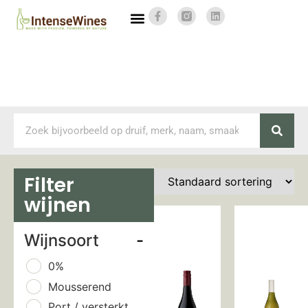
Filter
wijnen
Wijnsoort
-
0%
Mousserend
Port / versterkt