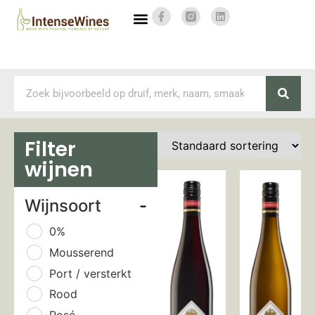
Filter
wijnen
Wijnsoort
-
0%
Mousserend
Port / versterkt
Rood
Rosé