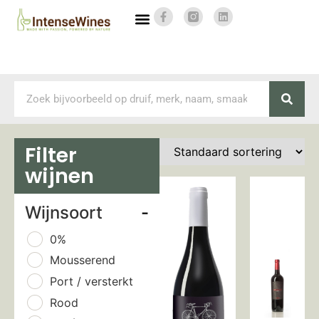
Filter
wijnen
Wijnsoort
-
0%
Mousserend
Port / versterkt
Rood