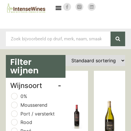
Filter
wijnen
Wijnsoort
-
0%
Mousserend
Port / versterkt
Rood
Rosé