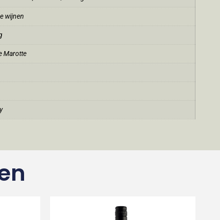
e wijnen
g
 Marotte
y
ten