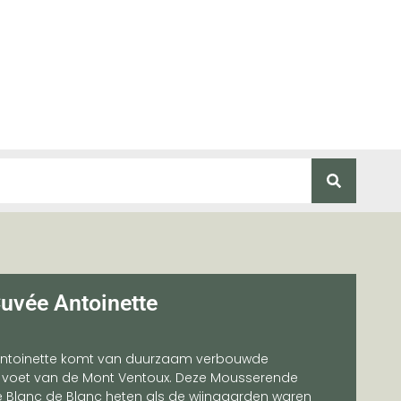
uvée Antoinette
ntoinette komt van duurzaam verbouwde
 voet van de Mont Ventoux. Deze Mousserende
Blanc de Blanc heten als de wijngaarden waren