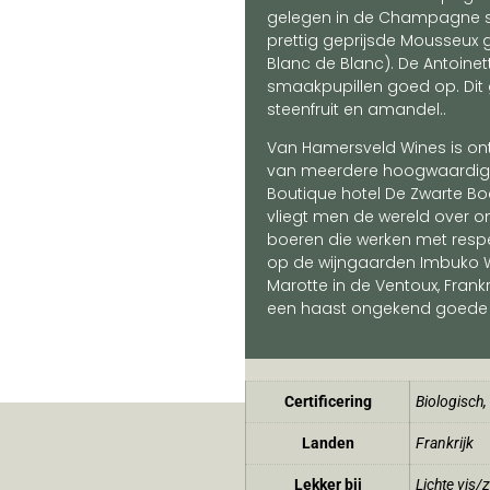
gelegen in de Champagne st
prettig geprijsde Mousseux
Blanc de Blanc). De Antoinet
smaakpupillen goed op. Dit 
steenfruit en amandel..
Van Hamersveld Wines is on
van meerdere hoogwaardige 
Boutique hotel De Zwarte Boe
vliegt men de wereld over om
boeren die werken met respe
op de wijngaarden Imbuko Wi
Marotte in de Ventoux, Frankr
een haast ongekend goede pr
Certificering
Biologisch
,
Landen
Frankrijk
Lekker bij
Lichte vis/