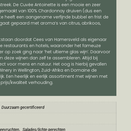
reek. De Cuvée Antoinette is een mooie en zeer
 gemaakt van 100% Chardonnay druiven (dus een
te heeft een aangename verfijnde bubbel en frist de
gaat gepaard met aroma’s van citrus, abrikoos,
tstaan doordat Cees van Hamersveld als eigenaar
restaurants en hotels, waaronder het fameuze
r op zoek ging naar ‘het ultieme glas wijn’. Daarvoor
 deze wijnen dan zelf te assembleren. Altijd bij
ct voor mens en natuur. Het oog is hierbij gevallen
nery in Wellington, Zuid-Afrika en Domaine de
ijk. Een heerlijk en eerlijk assortiment met wijnen met
ijs/kwaliteit verhouding.
Duurzaam gecertificeerd
zeevruchten
,
Salades/lichte gerechten