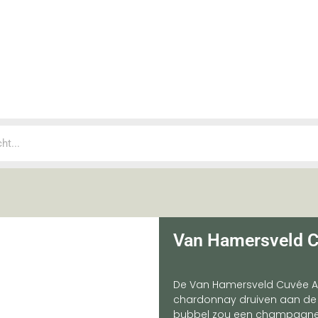
Van Hamersveld C
De Van Hamersveld Cuvée A
chardonnay druiven aan de
bubbel zou een champagne 