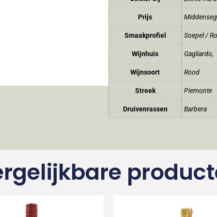
Prijs
Middense
Smaakprofiel
Soepel / R
Wijnhuis
Gagliardo
,
Wijnsoort
Rood
Streek
Piemonte
Druivenrassen
Barbera
rgelijkbare produc