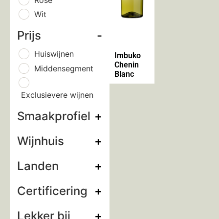
Wit
Prijs
-
Huiswijnen
Imbuko
Chenin
Middensegment
Blanc
Exclusievere wijnen
Smaakprofiel
+
Wijnhuis
+
Landen
+
Certificering
+
Lekker bij
+