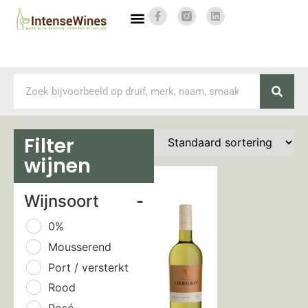
Filter
wijnen
Wijnsoort
-
0%
Mousserend
Port / versterkt
Rood
Rosé