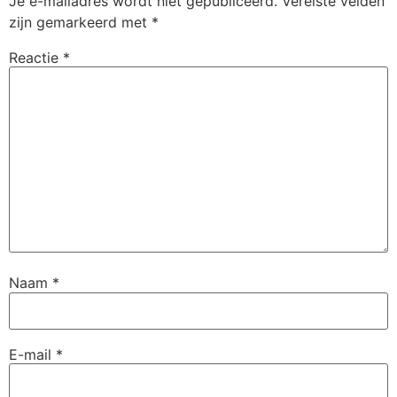
Je e-mailadres wordt niet gepubliceerd.
Vereiste velden
zijn gemarkeerd met
*
Reactie
*
Naam
*
E-mail
*