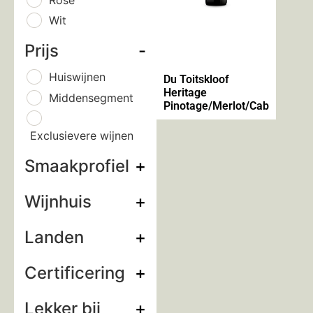
Wit
Prijs
-
Huiswijnen
Du Toitskloof
Heritage
Middensegment
Pinotage/Merlot/Cab
Exclusievere wijnen
Smaakprofiel
+
Wijnhuis
+
Landen
+
Certificering
+
Lekker bij
+