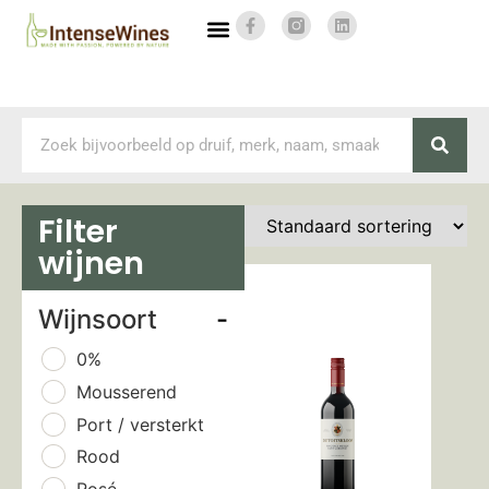
Filter
wijnen
Wijnsoort
-
0%
Mousserend
Port / versterkt
Rood
Rosé