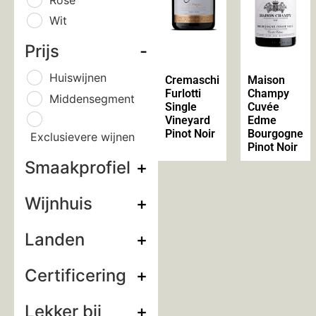
Wit
Prijs
-
Huiswijnen
Cremaschi
Maison
Furlotti
Champy
Middensegment
Single
Cuvée
Vineyard
Edme
Pinot Noir
Bourgogne
Exclusievere wijnen
Pinot Noir
Smaakprofiel
+
Wijnhuis
+
Landen
+
Certificering
+
Lekker bij
+