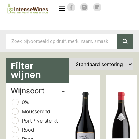
Filter
wijnen
Wijnsoort
-
0%
Mousserend
Port / versterkt
Rood
Rosé