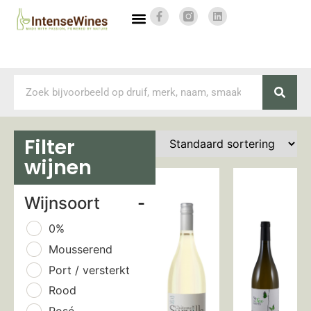
Filter
wijnen
Wijnsoort
-
0%
Mousserend
Port / versterkt
Rood
Rosé