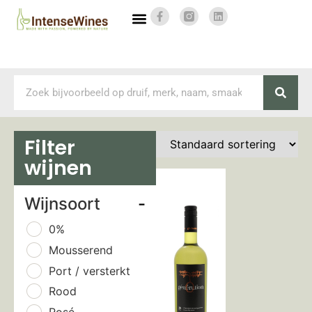
Filter
wijnen
Wijnsoort
-
0%
Mousserend
Port / versterkt
Rood
Rosé