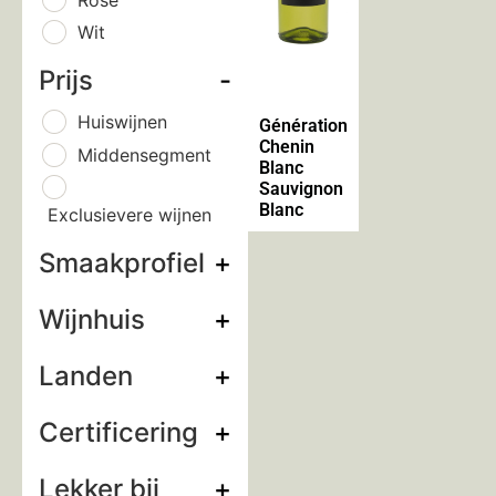
Wit
Prijs
-
Huiswijnen
Génération
Chenin
Middensegment
Blanc
Sauvignon
Blanc
Exclusievere wijnen
Smaakprofiel
+
Wijnhuis
+
Landen
+
Certificering
+
Lekker bij
+