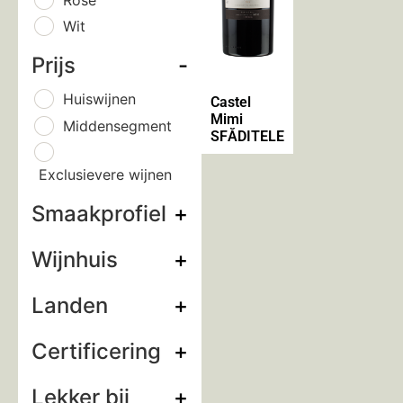
Wit
Prijs
-
Huiswijnen
Castel
Mimi
Middensegment
SFĂDITELE
Exclusievere wijnen
Smaakprofiel
+
Wijnhuis
+
Landen
+
Certificering
+
Lekker bij
+