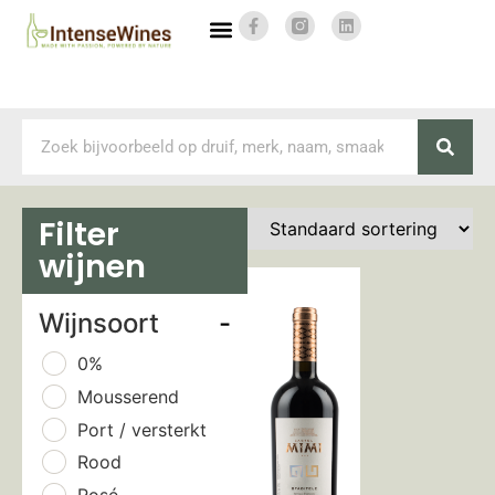
Filter
wijnen
Wijnsoort
-
0%
Mousserend
Port / versterkt
Rood
Rosé