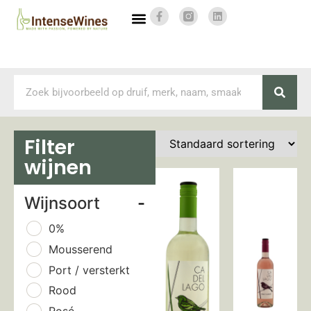
Filter
wijnen
Wijnsoort
-
0%
Mousserend
Port / versterkt
Rood
Rosé