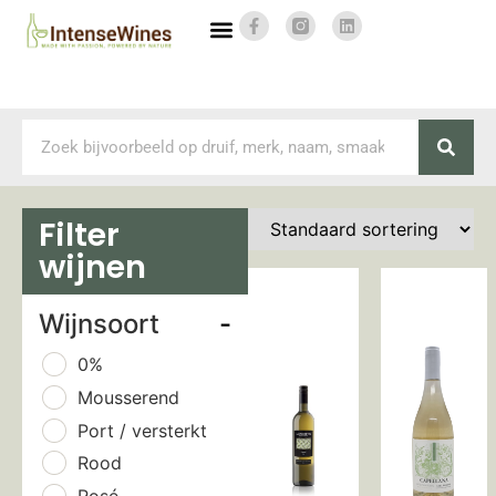
Filter
wijnen
Wijnsoort
-
0%
Mousserend
Port / versterkt
Rood
Rosé