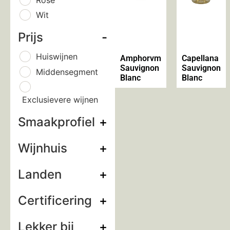
Wit
Prijs
-
Huiswijnen
Amphorvm
Capellana
Sauvignon
Sauvignon
Middensegment
Blanc
Blanc
Exclusievere wijnen
Smaakprofiel
+
Wijnhuis
+
Landen
+
Certificering
+
Lekker bij
+